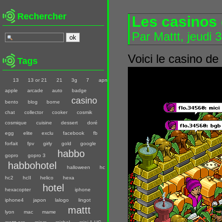
Rechercher
Les casinos
Par Mattt, jeudi 
Voici le casino de
Tags
13
13 or 21
21
3g
7
apn
apple
arcade
auto
badge
casino
bento
blog
borne
chat
collector
cooker
cosmik
cosmique
cuisine
dessert
doré
egg
elite
exclu
facebook
fb
forfait
fpv
girly
gold
google
habbo
gopro
gopro 3
habbohotel
halloween
hc
hc2
hcII
helico
hexa
hotel
hexacopter
iphone
iphone4
japon
lalogo
lingot
mattt
lyon
mac
mame