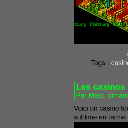
Tags :
casin
Les casinos 
Par Mattt, diman
Voici un casino to
sublime en terme