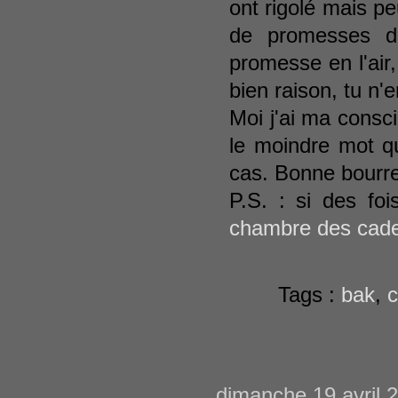
ont rigolé mais pe
de promesses da
promesse en l'air, 
bien raison, tu n'
Moi j'ai ma consc
le moindre mot qu
cas. Bonne bourre
P.S. : si des fo
chambre des cad
Tags :
bak
,
c
dimanche 19 avril 