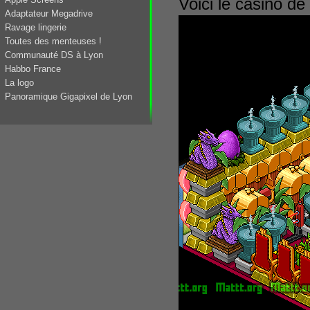
Voici le casino de
Adaptateur Megadrive
Ravage lingerie
Toutes des menteuses !
Communauté DS à Lyon
Habbo France
La logo
Panoramique Gigapixel de Lyon