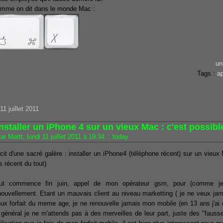
mme on dit dans le monde Mac :
un
Tags :
ap
11 juillet 2011
nstaller un iPhone 4 sur un vieux Mac : c'est possible
ar Mattt, lundi 11 juillet 2011 à 19:34
::
today
cit d'une sacré galère : installer un iPhone4 (téléphone récent) sur un vie
s récent du tout)
ut commence fin juin, appel de mon opérateur gsm, pour (comme je
nouvellement. Etant un mauvais client au niveau marketting ( je ne veux jamai
eux forfait du meme age, je ne renouvelle jamais mon mobile (en 13 ans j'ai 
 général je ne m'attends pas à des merveilles de leur part, juste des "fausse