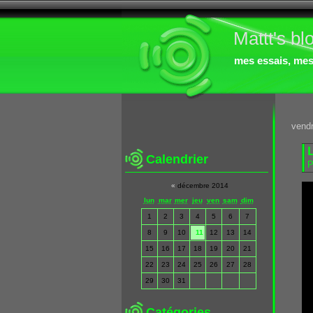
Mattt's bl
mes essais, mes 
vendr
Calendrier
P
«
décembre 2014
lun
mar
mer
jeu
ven
sam
dim
1
2
3
4
5
6
7
8
9
10
11
12
13
14
15
16
17
18
19
20
21
22
23
24
25
26
27
28
29
30
31
Catégories