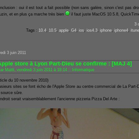
nclusion : oui il est tout a fait possible (non sans galère, sinon c'est pas dro
uzin, et en plus ça marche très bien
il faut juste MacOS 10.5.8, QuickTime
3 
Tags :
10.4
,
10.5
,
apple
,
G4
,
ios
,
ios4.3
,
iphone
,
iphone4
,
itun
edi 3 juin 2011
Apple store à Lyon Part-Dieu se confirme : [MAJ 4]
ar Mattt, vendredi 3 juin 2011 à 18:14
::
Informatique
rticle du 10 novembre 2010)
usieurs sites se font écho de l'Apple Store au centre commercial de La Part-
 source sûre.
endroit serait vraisemblablement l'ancienne pizzeria Pizza Del Arte :