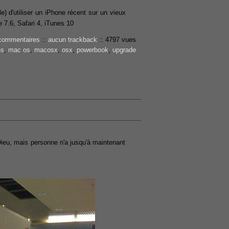
le) d'utiliser un iPhone récent sur un vieux
 7.6, Safari 4, iTunes 10
commentaires
::
aucun trackback
::
4797 vues
es
,
mac os
,
macosx
,
osx
,
powerbook
,
upgrade
Dieu, mais personne n'a jusqu'à maintenant