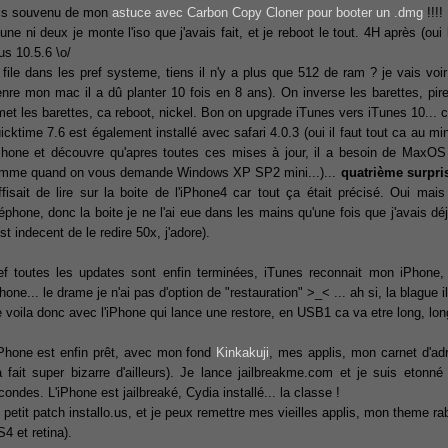
is souvenu de mon
astuce avec Carbon Copy Cloner pour booter un .dmg
!!!!
une ni deux je monte l'iso que j'avais fait, et je reboot le tout. 4H après (oui l
us 10.5.6 \o/
 file dans les pref systeme, tiens il n'y a plus que 512 de ram ? je vais voi
enre mon mac il a dû planter 10 fois en 8 ans). On inverse les barettes, pi
met les barettes, ca reboot, nickel. Bon on upgrade iTunes vers iTunes 10... c'e
icktime 7.6 est également installé avec safari 4.0.3 (oui il faut tout ca au mi
iPhone et découvre qu'apres toutes ces mises à jour, il a besoin de MaxO
mme quand on vous demande Windows XP SP2 mini...)...
quatrième surpri
ffisait de lire sur la boite de l'iPhone4 car tout ça était précisé. Oui m
léphone, donc la boite je ne l'ai eue dans les mains qu'une fois que j'avais dé
st indecent de le redire 50x, j'adore).
ef toutes les updates sont enfin terminées, iTunes reconnait mon iPhone, 
phone... le drame je n'ai pas d'option de "restauration" >_< ... ah si, la blague i
 voila donc avec l'iPhone qui lance une restore, en USB1 ca va etre long, long
iPhone est enfin prêt, avec mon fond
Kinkakuji
, mes applis, mon carnet d'ad
a fait super bizarre d'ailleurs). Je lance jailbreakme.com et je suis etonn
condes. L'iPhone est jailbreaké, Cydia installé... la classe !
 petit patch installo.us, et je peux remettre mes vieilles applis, mon theme ra
4 et retina).