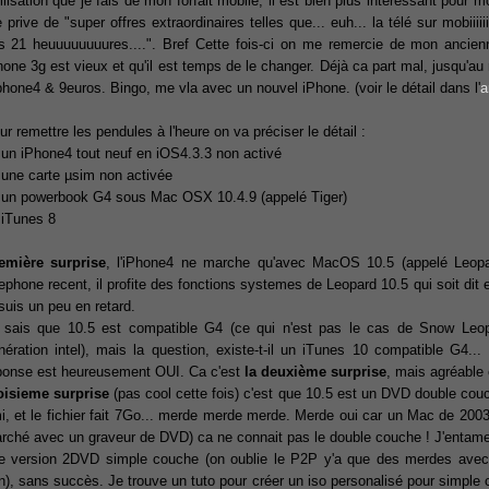
utilisation que je fais de mon forfait mobile, il est bien plus interessant pour
prive de "super offres extraordinaires telles que... euh... la télé sur mobiiiiiiiil
s 21 heuuuuuuuures....". Bref Cette fois-ci on me remercie de mon ancien
hone 3g est vieux et qu'il est temps de le changer. Déjà ca part mal, jusqu'
iphone4 & 9euros. Bingo, me vla avec un nouvel iPhone. (voir le détail dans l'
a
ur remettre les pendules à l'heure on va préciser le détail :
un iPhone4 tout neuf en iOS4.3.3 non activé
une carte µsim non activée
un powerbook G4 sous Mac OSX 10.4.9 (appelé Tiger)
iTunes 8
emière surprise
, l'iPhone4 ne marche qu'avec MacOS 10.5 (appelé Leopa
lephone recent, il profite des fonctions systemes de Leopard 10.5 qui soit dit
 suis un peu en retard.
 sais que 10.5 est compatible G4 (ce qui n'est pas le cas de Snow Leopa
nération intel), mais la question, existe-t-il un iTunes 10 compatible G4...
ponse est heureusement OUI. Ca c'est
la deuxième surprise
, mais agréable 
oisieme surprise
(pas cool cette fois) c'est que 10.5 est un DVD double couc
i, et le fichier fait 7Go... merde merde merde. Merde oui car un Mac de 2003 
rché avec un graveur de DVD) ca ne connait pas le double couche ! J'entame 
e version 2DVD simple couche (on oublie le P2P y'a que des merdes ave
n), sans succès. Je trouve un tuto pour créer un iso personalisé pour simple 