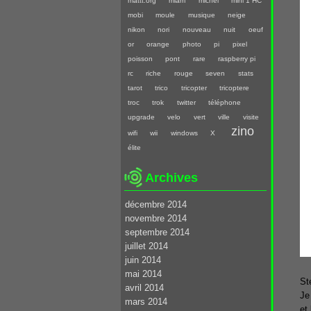
mattt.org
miam
michel
mini 1 HC
mobi
moule
musique
neige
nikon
nori
nouveau
nuit
oeuf
or
orange
photo
pi
pixel
poisson
pont
rare
raspberry pi
rc
riche
rouge
seven
stats
tarot
trico
tricopter
tricoptere
troc
trok
twitter
téléphone
upgrade
velo
vert
ville
visite
zino
wifi
wii
windows
X
élite
Archives
décembre 2014
novembre 2014
septembre 2014
juillet 2014
juin 2014
mai 2014
St
avril 2014
Je
mars 2014
et 