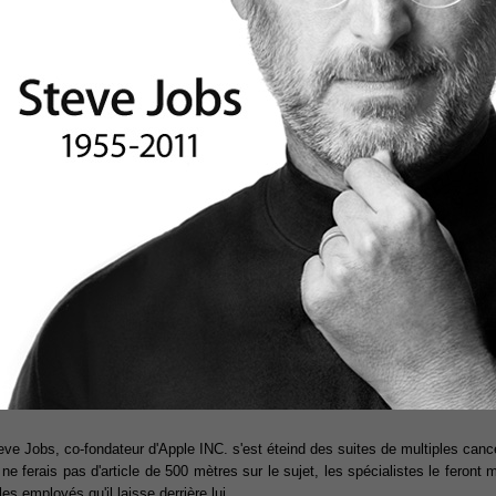
eve Jobs, co-fondateur d'Apple INC. s'est éteind des suites de multiples canc
 ne ferais pas d'article de 500 mètres sur le sujet, les spécialistes le feron
les employés qu'il laisse derrière lui.