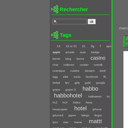
Rechercher
mercr
Tags
P
13
13 or 21
21
3g
7
apn
apple
arcade
auto
badge
casino
bento
blog
borne
chat
collector
cooker
cosmik
cosmique
cuisine
dessert
doré
egg
elite
exclu
facebook
fb
forfait
fpv
girly
gold
google
habbo
gopro
gopro 3
habbohotel
halloween
hc
hc2
hcII
helico
hexa
hotel
hexacopter
iphone
iphone4
japon
lalogo
lingot
mattt
lyon
mac
mame