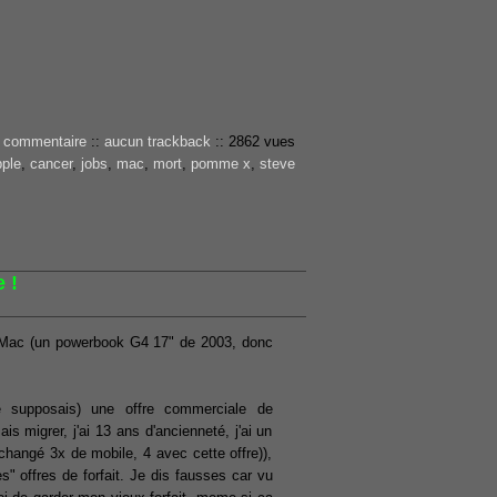
 commentaire
::
aucun trackback
::
2862 vues
ple
,
cancer
,
jobs
,
mac
,
mort
,
pomme x
,
steve
 !
ux Mac (un powerbook G4 17" de 2003, donc
 supposais) une offre commerciale de
s migrer, j'ai 13 ans d'ancienneté, j'ai un
changé 3x de mobile, 4 avec cette offre)),
s" offres de forfait. Je dis fausses car vu