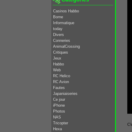
Casinos Habbo
Borne
Informatique
today
Divers
Conneries
AnimalCrossing
Critiques
Jeux
Habbo
Web
RC Helico
RC Avion
Fautes
Japaniaiseries
Ce jour
iPhone
Photos
NAS
Tricopter
C'
Hexa