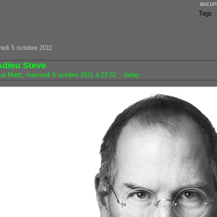
aucun
Tags 
edi 5 octobre 2011
Adieu Steve
ar Mattt, mercredi 5 octobre 2011 à 23:52
::
today