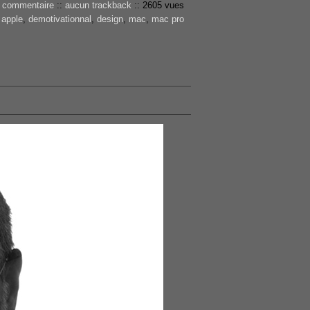
 commentaire
::
aucun trackback
::
2605 vues
:
apple
,
demotivationnal
,
design
,
mac
,
mac pro