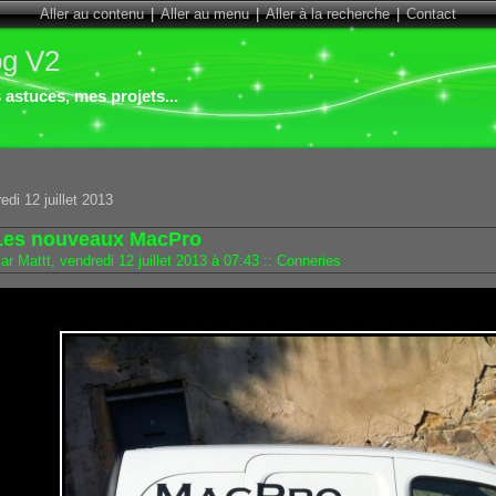
Aller au contenu
|
Aller au menu
|
Aller à la recherche
|
Contact
og V2
astuces, mes projets...
edi 12 juillet 2013
Les nouveaux MacPro
ar Mattt, vendredi 12 juillet 2013 à 07:43
::
Conneries