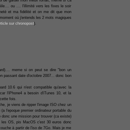
 moi de garder mon vieux forfait, meme si ca
e.... ou .... l'illimité vers les fixes le soir
neté et ma fidélité et on me dit que mon
au moment où j'entends les 2 mots magiques
rticle sur chronopost
).
rd).... meme si on peut se dire "bon un
 en passant date d'octobre 2007... donc bon
rd 10.6 qui n'est compatible qu'avec la
 car l'iPhone4 a besoin d'iTunes 10, et la
cette fois.
he, je viens de ripper l'image ISO chez un
(a l'epoque premier ordinateur portable du
donc une mission pour trouver (ca existe)
c les OS, pis MacOS c'est 30 euros donc
couche à partir de l'iso de 7Go. Mais je me