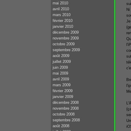
mai 2010
su
avril 2010
Ni 
mars 2010
so
février 2010
Je
janvier 2010
(g
décembre 2009
re
novembre 2009
Qu
octobre 2009
l'
septembre 2009
co
août 2009
su
juillet 2009
té
juin 2009
c'e
mai 2009
avril 2009
Br
mars 2009
l'i
février 2009
Me
janvier 2009
décembre 2008
L'
novembre 2008
(ç
octobre 2008
se
septembre 2008
Un
août 2008
iOS