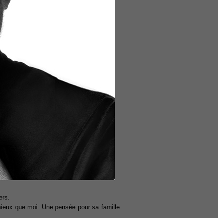
ers.
t mieux que moi. Une pensée pour sa famille