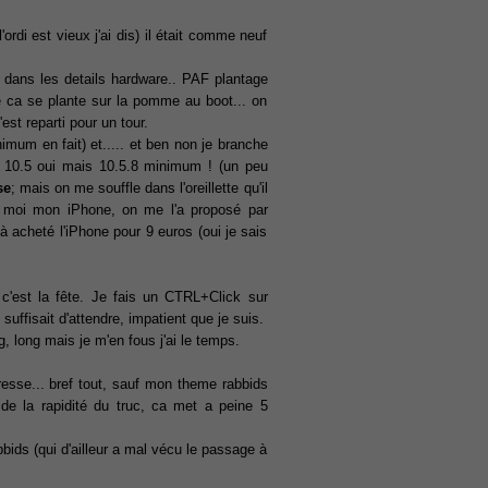
'ordi est vieux j'ai dis) il était comme neuf
r dans les details hardware.. PAF plantage
re ca se plante sur la pomme au boot... on
st reparti pour un tour.
nimum en fait) et..... et ben non je branche
S 10.5 oui mais 10.5.8 minimum ! (un peu
se
; mais on me souffle dans l'oreillette qu'il
ais moi mon iPhone, on me l'a proposé par
jà acheté l'iPhone pour 9 euros (oui je sais
c'est la fête. Je fais un CTRL+Click sur
l suffisait d'attendre, impatient que je suis.
, long mais je m'en fous j'ai le temps.
resse... bref tout, sauf mon theme rabbids
é de la rapidité du truc, ca met a peine 5
bbids (qui d'ailleur a mal vécu le passage à