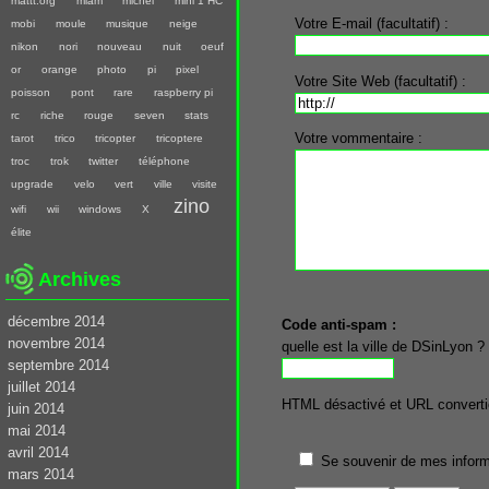
mattt.org
miam
michel
mini 1 HC
Votre E-mail (facultatif) :
mobi
moule
musique
neige
nikon
nori
nouveau
nuit
oeuf
or
orange
photo
pi
pixel
Votre Site Web (facultatif) :
poisson
pont
rare
raspberry pi
rc
riche
rouge
seven
stats
Votre vommentaire :
tarot
trico
tricopter
tricoptere
troc
trok
twitter
téléphone
upgrade
velo
vert
ville
visite
zino
wifi
wii
windows
X
élite
Archives
décembre 2014
Code anti-spam :
novembre 2014
quelle est la ville de DSinLyon ?
septembre 2014
juillet 2014
HTML désactivé et URL converti
juin 2014
mai 2014
avril 2014
Se souvenir de mes inform
mars 2014