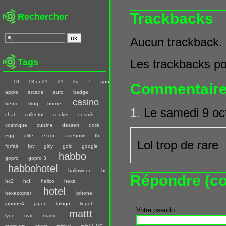
Trackbacks
Rechercher
Aucun trackback.
Tags
Les trackbacks pou
13
13 or 21
21
3g
7
apn
Commentair
apple
arcade
auto
badge
casino
bento
blog
borne
1.
Le samedi 9 oc
chat
collector
cooker
cosmik
cosmique
cuisine
dessert
doré
egg
elite
exclu
facebook
fb
Lol trop de rare
forfait
fpv
girly
gold
google
habbo
gopro
gopro 3
habbohotel
halloween
hc
Répondre (co
hc2
hcII
helico
hexa
hotel
hexacopter
iphone
iphone4
japon
lalogo
lingot
Votre pseudo :
mattt
lyon
mac
mame