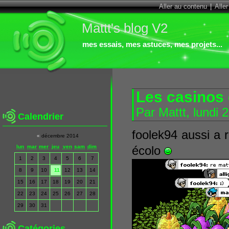
Aller au contenu
|
Alle
Mattt's blog V2
mes essais, mes astuces, mes projets...
Les casinos 
Par Mattt, lundi 
Calendrier
foolek94 aussi a r
«
décembre 2014
lun
mar
mer
jeu
ven
sam
dim
écolo
1
2
3
4
5
6
7
8
9
10
11
12
13
14
15
16
17
18
19
20
21
22
23
24
25
26
27
28
29
30
31
Catégories