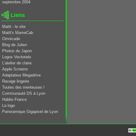
septembre 2004
Liens
Mattt - le site
Mattt's MameCab
Omnicade
Blog de Julien
Photos du Japon
Logos Vectoriels
L'atelier de claire
Apple Screens
Adaptateur Megadrive
Ravage lingerie
Toutes des menteuses !
Communauté DS à Lyon
Habbo France
La logo
Panoramique Gigapixel de Lyon