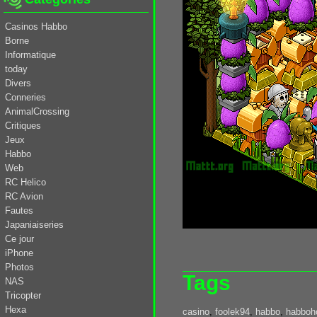
Casinos Habbo
Borne
Informatique
today
Divers
Conneries
AnimalCrossing
Critiques
Jeux
Habbo
Web
RC Helico
RC Avion
Fautes
Japaniaiseries
Ce jour
iPhone
Photos
Tags
NAS
Tricopter
Hexa
casino
,
foolek94
,
habbo
,
habboh