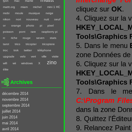
Interchange Fo
lyon
mac
mame
cliquez sur
OK
.
mattt.org
miam
michel
mini 1 HC
mobi
moule
musique
neige
4. Cliquez sur la 
nikon
nori
nouveau
nuit
oeuf
HKEY_LOCAL_MAC
or
orange
photo
pi
pixel
poisson
pont
rare
raspberry pi
Tools\Graphics F
rc
riche
rouge
seven
stats
5. Dans le menu
tarot
trico
tricopter
tricoptere
troc
trok
twitter
téléphone
zone Données de l
upgrade
velo
vert
ville
visite
zino
6. Cliquez sur la 
wifi
wii
windows
X
élite
HKEY_LOCAL_MAC
Tools\Graphics F
Archives
7. Dans le 
décembre 2014
C:\Program File
novembre 2014
septembre 2014
dans la zone Donn
juillet 2014
juin 2014
8. Quittez l'Éditeu
mai 2014
9. Relancez Pain
avril 2014