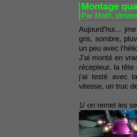
Montage quasi
Par Mattt, diman
Aujourd'hui... jm
gris, sombre, pluv
un peu avec l'héli
J'ai monté en vra
récepteur, la tête 
j'ai testé avec 
vitesse, un truc d
1/ on remet les s