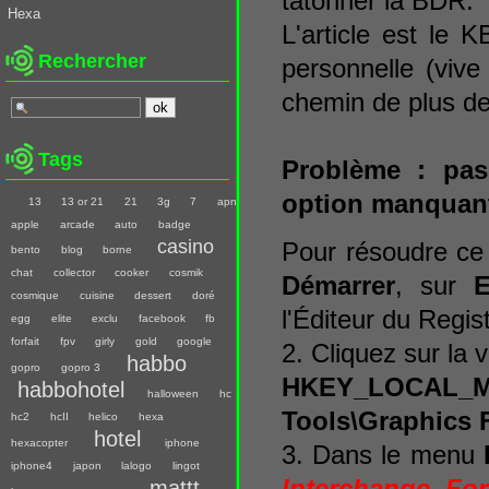
tâtonner la BDR.
Hexa
L'article est le 
Rechercher
personnelle (viv
chemin de plus de
Tags
Problème : pas
option manquant
13
13 or 21
21
3g
7
apn
apple
arcade
auto
badge
casino
Pour résoudre ce
bento
blog
borne
chat
collector
cooker
cosmik
Démarrer
, sur
E
cosmique
cuisine
dessert
doré
l'Éditeur du Regis
egg
elite
exclu
facebook
fb
forfait
fpv
girly
gold
google
2. Cliquez sur la 
habbo
gopro
gopro 3
HKEY_LOCAL_MAC
habbohotel
halloween
hc
Tools\Graphics F
hc2
hcII
helico
hexa
hotel
hexacopter
iphone
3. Dans le menu
iphone4
japon
lalogo
lingot
mattt