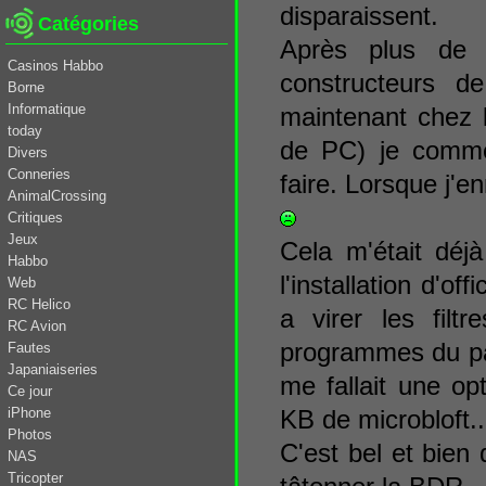
disparaissent.
Catégories
Après plus de
Casinos Habbo
constructeurs 
Borne
Informatique
maintenant chez 
today
de PC) je commen
Divers
Conneries
faire. Lorsque j'e
AnimalCrossing
Critiques
Jeux
Cela m'était déj
Habbo
l'installation d'of
Web
RC Helico
a virer les filt
RC Avion
programmes du pann
Fautes
Japaniaiseries
me fallait une opt
Ce jour
iPhone
KB de microbloft..
Photos
C'est bel et bien d
NAS
Tricopter