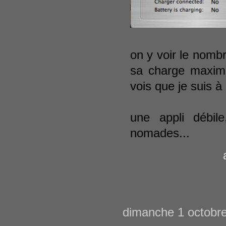
on y voir le nomb
sa charge maxima
vois que je suis 
une appli débile
nomades...
dimanche 1 octobr