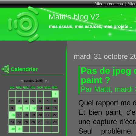
Aller au contenu
|
Alle
Mattt's blog V2
mes essais, mes astuces, mes projets...
mardi 31 octobre 2
Pas de jpeg 
Calendrier
paint ?
«
octobre 2006
»
lun
mar
mer
jeu
ven
sam
dim
Par Mattt, mardi
1
Quel rapport me d
2
3
4
5
6
7
8
9
10
11
12
13
14
15
Et bien paint, c'e
16
17
18
19
20
21
22
une capture d'écr
23
24
25
26
27
28
29
Seul problème,
30
31