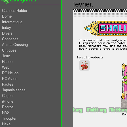
fevrier.
Casinos Habbo
Borne
Informatique
today
Divers
Conneries
AnimalCrossing
Critiques
Jeux
Habbo
Web
RC Helico
RC Avion
Fautes
Japaniaiseries
Ce jour
iPhone
Photos
NAS
Tricopter
Hexa