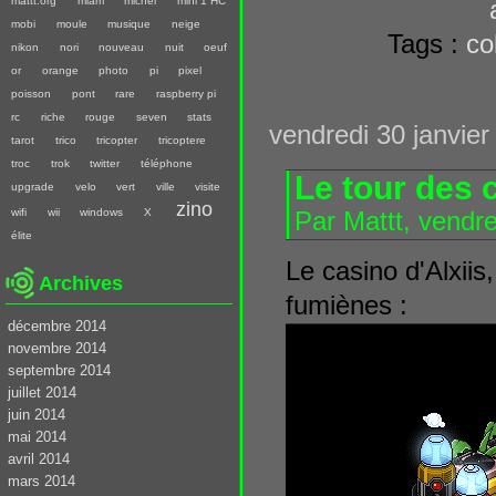
mattt.org
miam
michel
mini 1 HC
mobi
moule
musique
neige
Tags :
co
nikon
nori
nouveau
nuit
oeuf
or
orange
photo
pi
pixel
poisson
pont
rare
raspberry pi
rc
riche
rouge
seven
stats
vendredi 30 janvier
tarot
trico
tricopter
tricoptere
troc
trok
twitter
téléphone
Le tour des 
upgrade
velo
vert
ville
visite
zino
wifi
wii
windows
X
Par Mattt, vendr
élite
Le casino d'Alxiis
Archives
fumiènes :
décembre 2014
novembre 2014
septembre 2014
juillet 2014
juin 2014
mai 2014
avril 2014
mars 2014