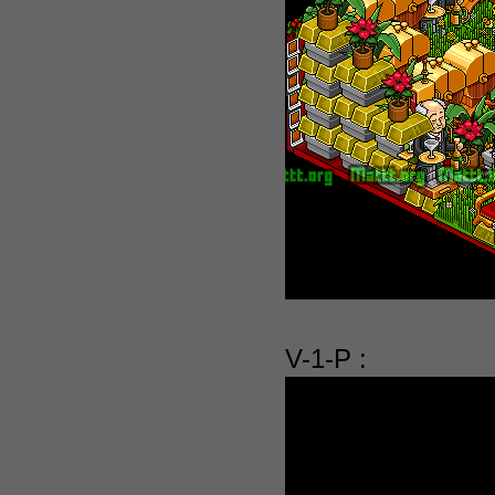
V-1-P :