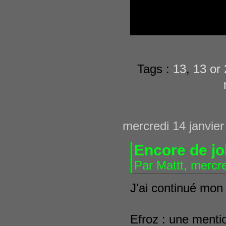
Tags :
13
,
13 or
mercredi 14 janvie
Encore de jo
Par Mattt, mercr
J'ai continué mon 
Efroz : une mentio