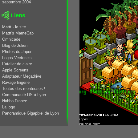
septembre 2004
Liens
Mattt - le site
Mattt's MameCab
Omnicade
Blog de Julien
Photos du Japon
Logos Vectoriels
L'atelier de claire
Apple Screens
Adaptateur Megadrive
Ravage lingerie
Toutes des menteuses !
Communauté DS à Lyon
Habbo France
La logo
Panoramique Gigapixel de Lyon