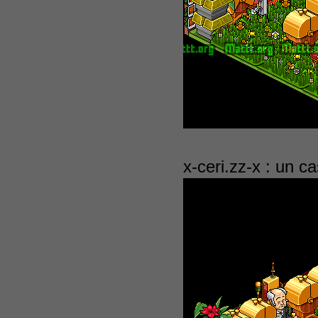
x-ceri.zz-x : un ca