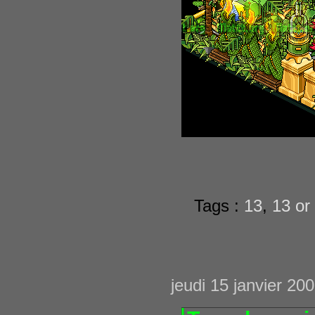
Tags :
13
,
13 or
jeudi 15 janvier 20