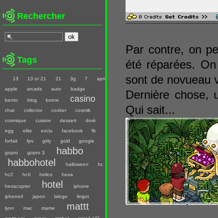
Rechercher
Par contre, on peu
Tags
été réparées. On
sont de novueau vi
13
13 or 21
21
3g
7
apn
apple
arcade
auto
badge
Dernière chose, 
casino
bento
blog
borne
Qui sait...
chat
collector
cooker
cosmik
cosmique
cuisine
dessert
doré
egg
elite
exclu
facebook
fb
forfait
fpv
girly
gold
google
habbo
gopro
gopro 3
habbohotel
halloween
hc
hc2
hcII
helico
hexa
hotel
hexacopter
iphone
iphone4
japon
lalogo
lingot
mattt
lyon
mac
mame