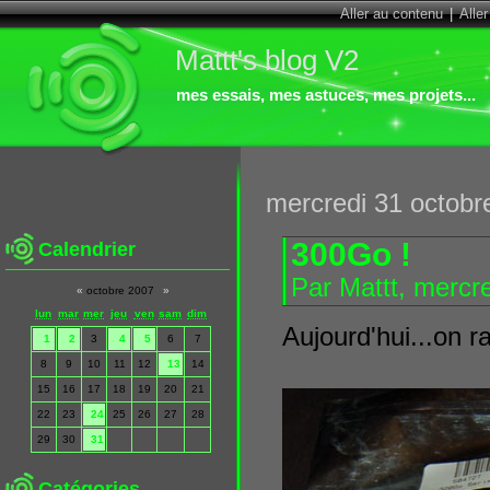
Aller au contenu
|
Alle
Mattt's blog V2
mes essais, mes astuces, mes projets...
mercredi 31 octobr
300Go !
Calendrier
Par Mattt, mercr
«
octobre 2007
»
lun
mar
mer
jeu
ven
sam
dim
Aujourd'hui...on r
1
2
3
4
5
6
7
8
9
10
11
12
13
14
15
16
17
18
19
20
21
22
23
24
25
26
27
28
29
30
31
Catégories