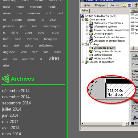
mattt.org
miam
michel
mini 1 HC
mobi
moule
musique
neige
nikon
nori
nouveau
nuit
oeuf
or
orange
photo
pi
pixel
poisson
pont
rare
raspberry pi
rc
riche
rouge
seven
stats
tarot
trico
tricopter
tricoptere
troc
trok
twitter
téléphone
upgrade
velo
vert
ville
visite
zino
wifi
wii
windows
X
élite
Archives
décembre 2014
novembre 2014
septembre 2014
juillet 2014
juin 2014
mai 2014
avril 2014
mars 2014