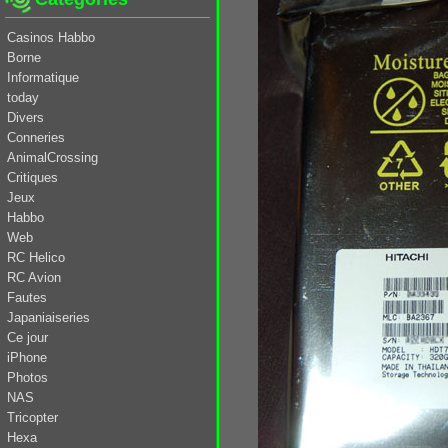
Casinos Habbo
Borne
Informatique
today
Divers
Conneries
AnimalCrossing
Critiques
Jeux
Habbo
Web
RC Helico
RC Avion
Fautes
Japaniaiseries
Ce jour
iPhone
Photos
NAS
Tricopter
Hexa