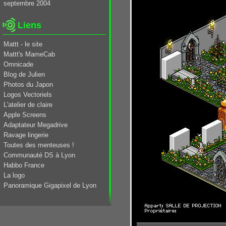
septembre 2004
Liens
Mattt - le site
Mattt's MameCab
Omnicade
Blog de Julien
Photos du Japon
Logos Vectoriels
L'atelier de claire
Apple Screens
Adaptateur Megadrive
Ravage lingerie
Toutes des menteuses !
Communauté DS à Lyon
Habbo France
La logo
Panoramique Gigapixel de Lyon