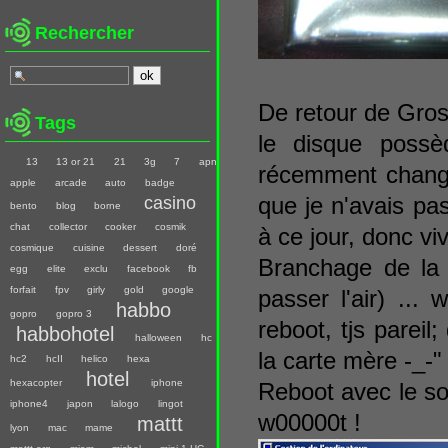
Rechercher
De retour de Grosbi
Tags
le disque possè
13
13 or 21
21
3g
7
apn
récemment changé 
apple
arcade
auto
badge
que je n'avais pas
casino
bento
blog
borne
chat
collector
cooker
cosmik
à ce jour, donc vi
cosmique
cuisine
dessert
doré
Branchage de la 
egg
elite
exclu
facebook
fb
forfait
fpv
girly
gold
google
passer l'air) ...
habbo
gopro
gopro 3
reboot, tjs parei
habbohotel
halloween
hc
la carte mère -_-"
hc2
hcII
helico
hexa
hotel
hexacopter
iphone
Reboot avec le sou
iphone4
japon
lalogo
lingot
w00000t !
mattt
lyon
mac
mame