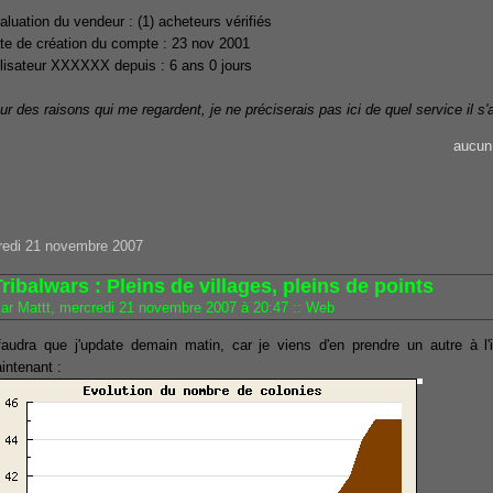
aluation du vendeur : (1) acheteurs vérifiés
te de création du compte : 23 nov 2001
ilisateur XXXXXX depuis : 6 ans 0 jours
ur des raisons qui me regardent, je ne préciserais pas ici de quel service il s'a
aucun
redi 21 novembre 2007
ribalwars : Pleins de villages, pleins de points
ar Mattt, mercredi 21 novembre 2007 à 20:47
::
Web
 faudra que j'update demain matin, car je viens d'en prendre un autre à l
intenant :