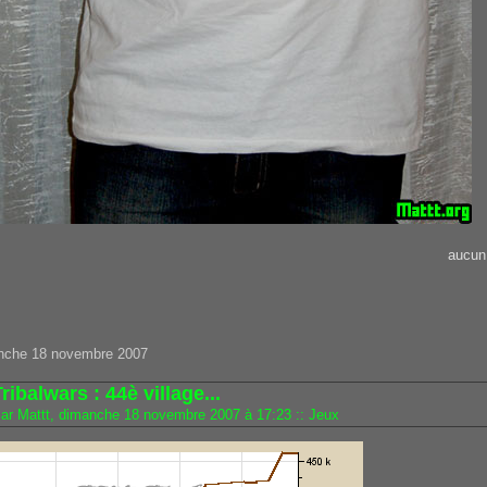
aucun
nche 18 novembre 2007
ribalwars : 44è village...
ar Mattt, dimanche 18 novembre 2007 à 17:23
::
Jeux