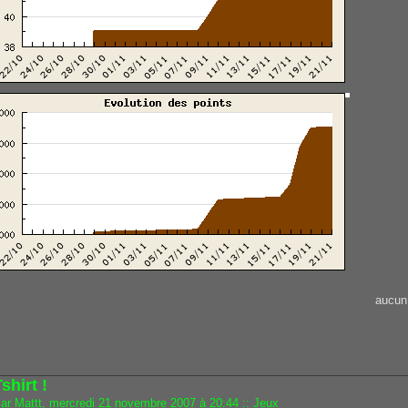
aucun
shirt !
ar Mattt, mercredi 21 novembre 2007 à 20:44
::
Jeux