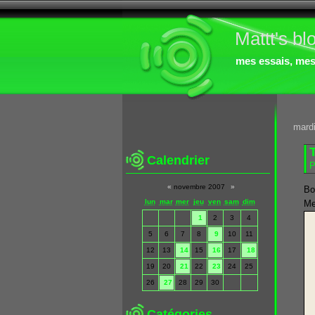
Mattt's bl
mes essais, mes 
mard
T
Calendrier
P
«
novembre 2007
»
Bo
lun
mar
mer
jeu
ven
sam
dim
Me
1
2
3
4
5
6
7
8
9
10
11
12
13
14
15
16
17
18
19
20
21
22
23
24
25
26
27
28
29
30
Catégories