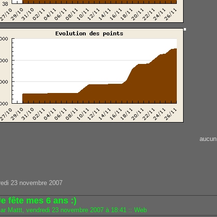
aucun
redi 23 novembre 2007
e fête mes 6 ans :)
ar Mattt, vendredi 23 novembre 2007 à 18:41
::
Web