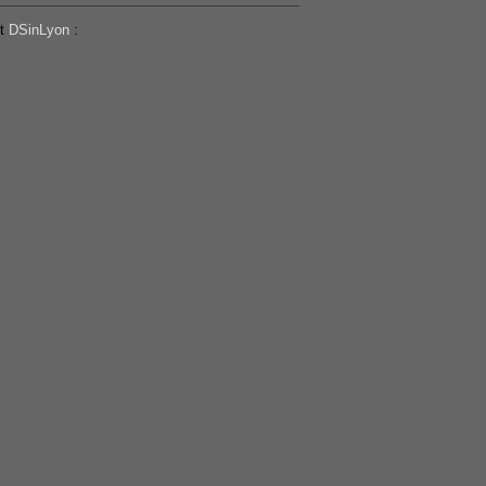
t
DSinLyon
: