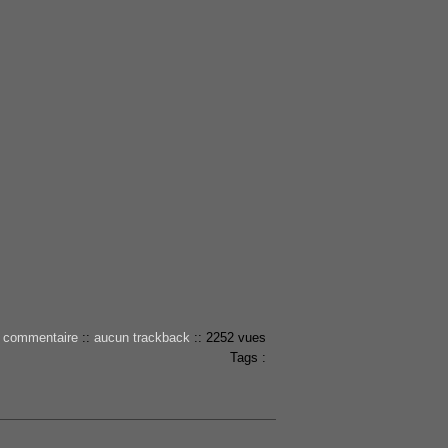
 commentaire
::
aucun trackback
::
2252 vues
Tags :