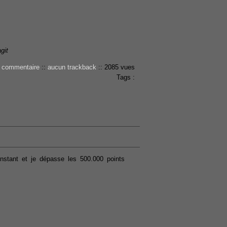
git
 commentaire
::
aucun trackback
::
2085 vues
Tags :
'instant et je dépasse les 500.000 points