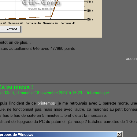
entot un de plus...
 suis actuellement 64è avec 477990 points
aucun
Ca va mieux !
ar Mattt, dimanche 18 novembre 2007 à 16:29
::
Informatique
puis l'incident de ce
printemps
, je me retrouvais avec 1 barrette morte, une
ule, ne fonctionnait pas, mais mise avec l'autre, ca marchait au petit bonheu
s fois 5 fois de suite en 5 minutes... bref c'était la merdasse.
ofitant de l'upgrade du PC du paternel, j'ai récup 2 fraîches barrettes de 1 Go e