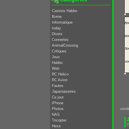
Casinos Habbo
Borne
Informatique
today
Divers
Conneries
AnimalCrossing
Critiques
Jeux
Habbo
Web
RC Helico
RC Avion
Fautes
Japaniaiseries
Ce jour
iPhone
Photos
vend
NAS
J
Tricopter
P
Hexa