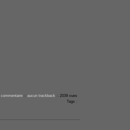
 commentaire
::
aucun trackback
::
2039 vues
Tags :