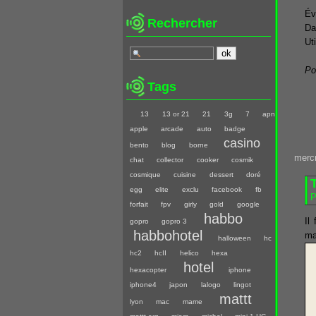
Év
Rechercher
Da
Ut
Po
Tags
13
13 or 21
21
3g
7
apn
apple
arcade
auto
badge
casino
bento
blog
borne
merc
chat
collector
cooker
cosmik
cosmique
cuisine
dessert
doré
T
egg
elite
exclu
facebook
fb
P
forfait
fpv
girly
gold
google
habbo
Il
gopro
gopro 3
habbohotel
ma
halloween
hc
hc2
hcII
helico
hexa
hotel
hexacopter
iphone
iphone4
japon
lalogo
lingot
mattt
lyon
mac
mame