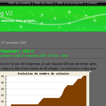
Aller au contenu
|
Aller au menu
|
Aller à la recherche
|
Contact
og V2
astuces, mes projets...
i 27 novembre 2007
ribalwars : 61è !!
ar Mattt, mardi 27 novembre 2007 à 07:53
::
Web
n je ne l'ai pas été longtemps, je suis repassé 62è peu de temps après.
 voilà à la tête d'une colonie de 48 villages, ca commence à faire gros :