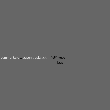
 commentaire
::
aucun trackback
::
4584 vues
Tags :