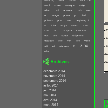
mattt.org
miam
michel
mini 1 HC
mobi
moule
musique
neige
nikon
nori
nouveau
nuit
oeuf
or
orange
photo
pi
pixel
poisson
pont
rare
raspberry pi
rc
riche
rouge
seven
stats
tarot
trico
tricopter
tricoptere
troc
trok
twitter
téléphone
upgrade
velo
vert
ville
visite
zino
wifi
wii
windows
X
élite
Archives
décembre 2014
novembre 2014
septembre 2014
juillet 2014
juin 2014
mai 2014
avril 2014
T
mars 2014
P