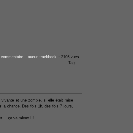
 commentaire
::
aucun trackback
::
2105 vues
Tags :
 vivante et une zombie, si elle était mise
r la chance. Des fois 1h, des fois 7 jours,
t ... ça va mieux !!!