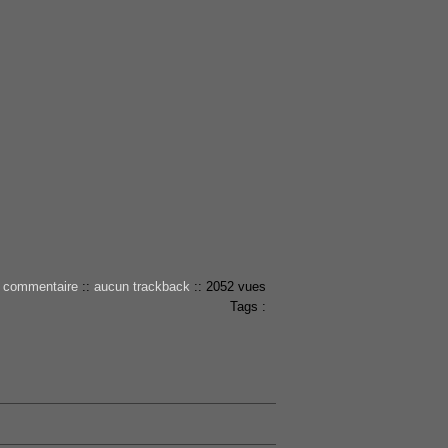
 commentaire
::
aucun trackback
::
2052 vues
Tags :