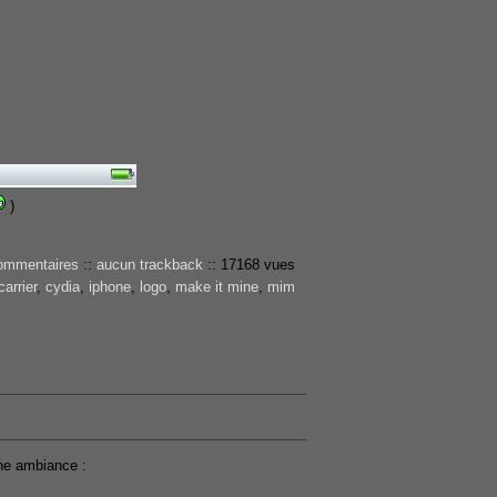
)
ommentaires
::
aucun trackback
::
17168 vues
carrier
,
cydia
,
iphone
,
logo
,
make it mine
,
mim
nne ambiance :