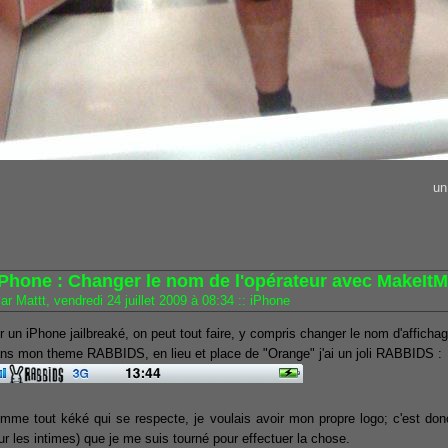
un
iPhone : Changer le nom de l'opérateur avec MakeItMi
ar Mattt, vendredi 24 juillet 2009 à 08:34
::
iPhone
r un iPhone jailbreaké, on peut tout faire, y compris changer le nom d'affichage 
ns mon theme RABBIDS, en lieu et place de "Orange" j'ai un joli RABBIDS :
mme tout kéké qui se respecte, je voulais avoir mon propre logo; c'est don
ur les intimes) que je me suis tourné pour effectuer la chose.