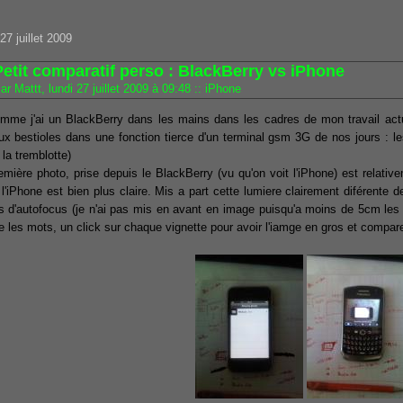
 27 juillet 2009
Petit comparatif perso : BlackBerry vs iPhone
ar Mattt, lundi 27 juillet 2009 à 09:48
::
iPhone
mme j'ai un BlackBerry dans les mains dans les cadres de mon travail actue
ux bestioles dans une fonction tierce d'un terminal gsm 3G de nos jours : l
i la tremblotte)
emière photo, prise depuis le BlackBerry (vu qu'on voit l'iPhone) est relati
 l'iPhone est bien plus claire. Mis a part cette lumiere clairement diférente d
s d'autofocus (je n'ai pas mis en avant en image puisqu'a moins de 5cm les 
e les mots, un click sur chaque vignette pour avoir l'iamge en gros et compare