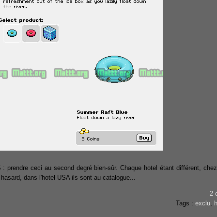
 : prendre ceci au second degré bien-sûr. Chaque hotel étant différent, chez
 hasard, dans l'hotel USA ils sont au catalogue...
2 
Tags :
exclu
,