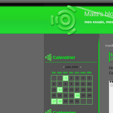
Mattt's bl
mes essais, mes 
mardi
Calendrier
P
«
juillet 2009
»
On
lun
mar
mer
jeu
ven
sam
dim
Co
1
2
3
4
5
6
7
8
9
10
11
12
13
14
15
16
17
18
19
20
21
22
23
24
25
26
27
28
29
30
31
Catégories