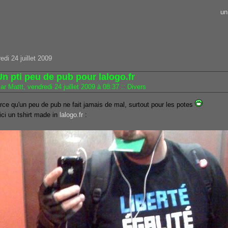
un
edi 24 juillet 2009
Un pti peu de pub pour lalogo.fr
ar Mattt, vendredi 24 juillet 2009 à 08:37
::
Divers
rce qu'un peu de pub ne fait jamais de mal, surtout pour les potes
ici un tshirt made in
lalogo.fr
: