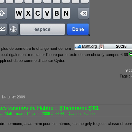
 plus de permettre le changement de nom :
 peut également remplacer l'heure par le texte de son choix (y compris 6:66
appli est dispo comme d'hab sur Cydia.
9 c
Tags :
 14 juillet 2009
Les casinos de Habbo : @hemrione@81
ar Mattt, mardi 14 juillet 2009 à 00:44
::
Casinos Habbo
ère hermione, alias mimi pour les intimes, casino girly toujours classe et bo