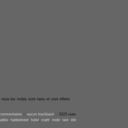
 nous les mobis sont rares et sont offerts
commentaires
::
aucun trackback
::
3223 vues
habbo
,
habbohotel
,
hotel
,
mattt
,
mobi
,
rare
,
été