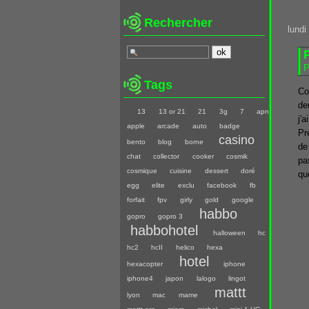
Rechercher
lundi
P
Tags
Co
de
13
13 or 21
21
3g
7
apn
j'a
apple
arcade
auto
badge
Pr
casino
bento
blog
borne
de
chat
collector
cooker
cosmik
pa
cosmique
cuisine
dessert
doré
qu
egg
elite
exclu
facebook
fb
forfait
fpv
girly
gold
google
habbo
gopro
gopro 3
habbohotel
halloween
hc
hc2
hcII
helico
hexa
hotel
hexacopter
iphone
iphone4
japon
lalogo
lingot
mattt
lyon
mac
mame