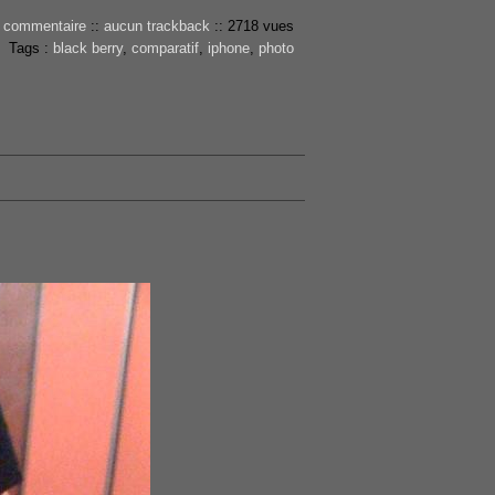
 commentaire
::
aucun trackback
::
2718 vues
Tags :
black berry
,
comparatif
,
iphone
,
photo