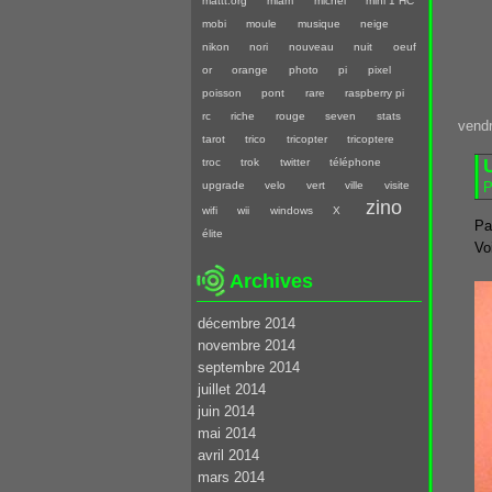
mattt.org
miam
michel
mini 1 HC
mobi
moule
musique
neige
nikon
nori
nouveau
nuit
oeuf
or
orange
photo
pi
pixel
poisson
pont
rare
raspberry pi
rc
riche
rouge
seven
stats
vendr
tarot
trico
tricopter
tricoptere
troc
trok
twitter
téléphone
P
upgrade
velo
vert
ville
visite
zino
wifi
wii
windows
X
Pa
élite
Vo
Archives
décembre 2014
novembre 2014
septembre 2014
juillet 2014
juin 2014
mai 2014
avril 2014
mars 2014