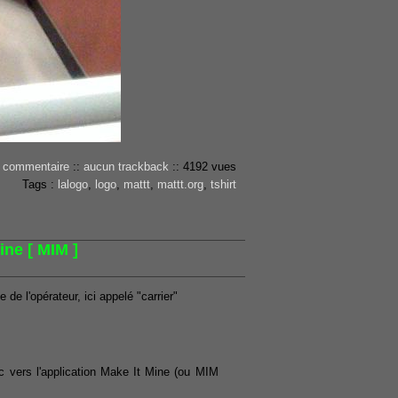
 commentaire
::
aucun trackback
::
4192 vues
Tags :
lalogo
,
logo
,
mattt
,
mattt.org
,
tshirt
ne [ MIM ]
de l'opérateur, ici appelé "carrier"
c vers l'application Make It Mine (ou MIM