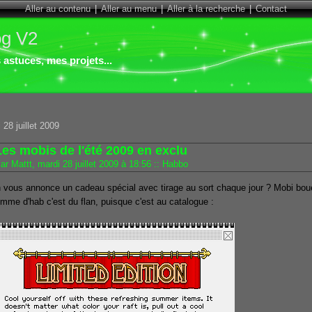
Aller au contenu
|
Aller au menu
|
Aller à la recherche
|
Contact
og V2
astuces, mes projets...
 28 juillet 2009
Les mobis de l'été 2009 en exclu
ar Mattt, mardi 28 juillet 2009 à 18:56
::
Habbo
 vous annonce un cadeau spécial avec tirage au sort chaque jour ? Mobi bouée
mme d'hab c'est du flan, puisque c'est au catalogue :