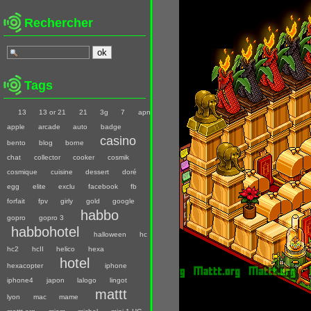
Rechercher
Tags
13
13 or 21
21
3g
7
apn
apple
arcade
auto
badge
casino
bento
blog
borne
chat
collector
cooker
cosmik
cosmique
cuisine
dessert
doré
egg
elite
exclu
facebook
fb
forfait
fpv
girly
gold
google
habbo
gopro
gopro 3
habbohotel
halloween
hc
hc2
hcII
helico
hexa
hotel
hexacopter
iphone
iphone4
japon
lalogo
lingot
mattt
lyon
mac
mame