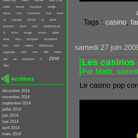
mattt.org
miam
michel
mini 1 HC
mobi
moule
musique
neige
nikon
nori
nouveau
nuit
oeuf
or
orange
photo
pi
pixel
Tags :
casino
,
fa
poisson
pont
rare
raspberry pi
rc
riche
rouge
seven
stats
tarot
trico
tricopter
tricoptere
samedi 27 juin 200
troc
trok
twitter
téléphone
upgrade
velo
vert
ville
visite
zino
Les casinos
wifi
wii
windows
X
élite
Par Mattt, samed
Archives
Le casino pop co
décembre 2014
novembre 2014
septembre 2014
juillet 2014
juin 2014
mai 2014
avril 2014
mars 2014