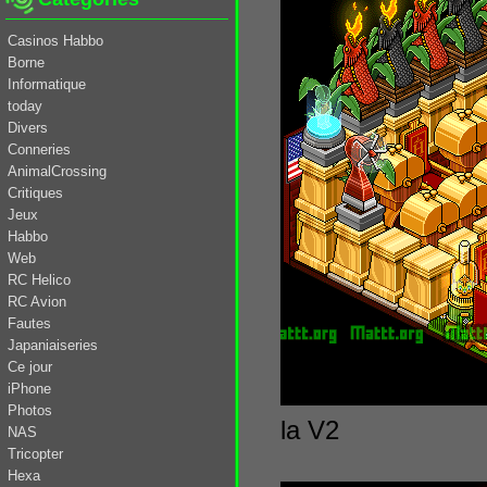
Casinos Habbo
Borne
Informatique
today
Divers
Conneries
AnimalCrossing
Critiques
Jeux
Habbo
Web
RC Helico
RC Avion
Fautes
Japaniaiseries
Ce jour
iPhone
Photos
la V2
NAS
Tricopter
Hexa