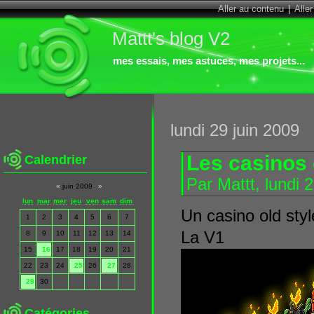
Aller au contenu
|
Alle
Mattt's blog V2
mes essais, mes astuces, mes projets...
lundi 29 juin 2009
Les casinos 
Calendrier
Par Mattt, lundi 
«
juin 2009
»
lun
mar
mer
jeu
ven
sam
dim
Un casino old sty
1
2
3
4
5
6
7
La V1
8
9
10
11
12
13
14
15
16
17
18
19
20
21
22
23
24
25
26
27
28
29
30
Catégories