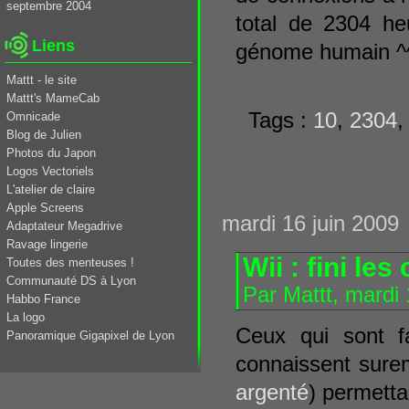
septembre 2004
total de 2304 he
Liens
génome humain ^
Mattt - le site
Mattt's MameCab
Tags :
10
,
2304
Omnicade
Blog de Julien
Photos du Japon
Logos Vectoriels
L'atelier de claire
Apple Screens
mardi 16 juin 2009
Adaptateur Megadrive
Ravage lingerie
Wii : fini le
Toutes des menteuses !
Communauté DS à Lyon
Par Mattt, mardi
Habbo France
La logo
Ceux qui sont f
Panoramique Gigapixel de Lyon
connaissent surem
argenté
) permetta