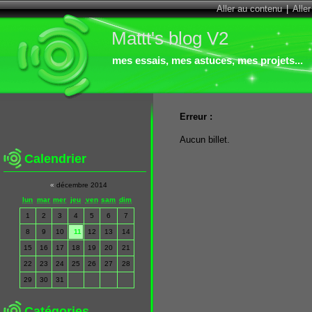
Aller au contenu
|
Alle
Mattt's blog V2
mes essais, mes astuces, mes projets...
Erreur :
Aucun billet.
Calendrier
«
décembre 2014
lun
mar
mer
jeu
ven
sam
dim
1
2
3
4
5
6
7
8
9
10
11
12
13
14
15
16
17
18
19
20
21
22
23
24
25
26
27
28
29
30
31
Catégories