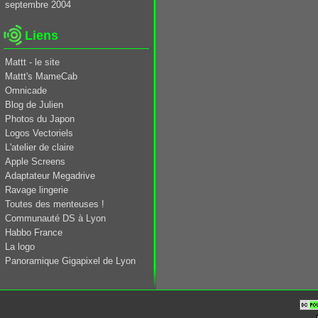
septembre 2004
Liens
Mattt - le site
Mattt's MameCab
Omnicade
Blog de Julien
Photos du Japon
Logos Vectoriels
L'atelier de claire
Apple Screens
Adaptateur Megadrive
Ravage lingerie
Toutes des menteuses !
Communauté DS à Lyon
Habbo France
La logo
Panoramique Gigapixel de Lyon