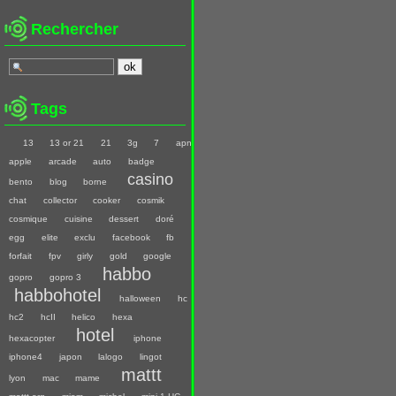
Rechercher
Tags
13
13 or 21
21
3g
7
apn
apple
arcade
auto
badge
casino
bento
blog
borne
chat
collector
cooker
cosmik
cosmique
cuisine
dessert
doré
egg
elite
exclu
facebook
fb
forfait
fpv
girly
gold
google
habbo
gopro
gopro 3
habbohotel
halloween
hc
hc2
hcII
helico
hexa
hotel
hexacopter
iphone
iphone4
japon
lalogo
lingot
mattt
lyon
mac
mame