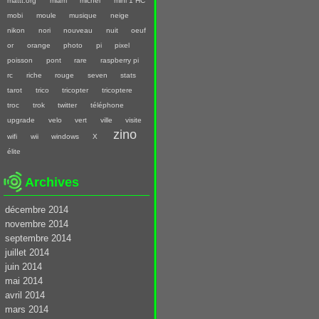
mattt.org
miam
michel
mini 1 HC
mobi
moule
musique
neige
nikon
nori
nouveau
nuit
oeuf
or
orange
photo
pi
pixel
poisson
pont
rare
raspberry pi
rc
riche
rouge
seven
stats
tarot
trico
tricopter
tricoptere
troc
trok
twitter
téléphone
upgrade
velo
vert
ville
visite
zino
wifi
wii
windows
X
élite
Archives
décembre 2014
novembre 2014
septembre 2014
juillet 2014
juin 2014
mai 2014
avril 2014
mars 2014