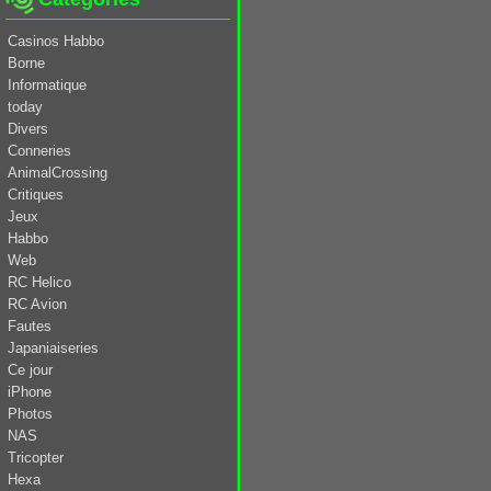
Casinos Habbo
Borne
Informatique
today
Divers
Conneries
AnimalCrossing
Critiques
Jeux
Habbo
Web
RC Helico
RC Avion
Fautes
Japaniaiseries
Ce jour
iPhone
Photos
NAS
Tricopter
Hexa