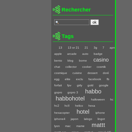
Rechercher
Tags
13
13 or 21
21
3g
7
apn
apple
arcade
auto
badge
casino
bento
blog
borne
chat
collector
cooker
cosmik
cosmique
cuisine
dessert
doré
egg
elite
exclu
facebook
fb
forfait
fpv
girly
gold
google
habbo
gopro
gopro 3
habbohotel
halloween
hc
hc2
hcII
helico
hexa
hotel
hexacopter
iphone
iphone4
japon
lalogo
lingot
mattt
lyon
mac
mame