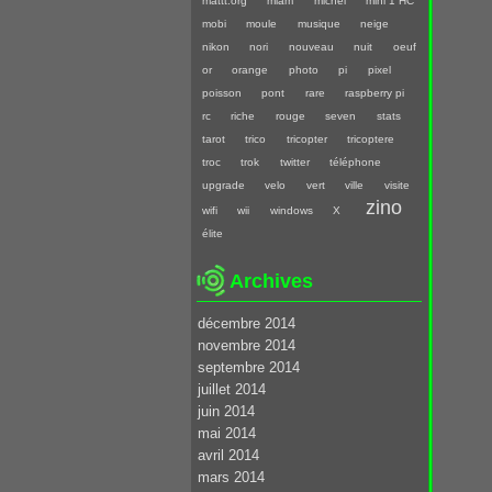
mattt.org
miam
michel
mini 1 HC
mobi
moule
musique
neige
nikon
nori
nouveau
nuit
oeuf
or
orange
photo
pi
pixel
poisson
pont
rare
raspberry pi
rc
riche
rouge
seven
stats
tarot
trico
tricopter
tricoptere
troc
trok
twitter
téléphone
upgrade
velo
vert
ville
visite
zino
wifi
wii
windows
X
élite
Archives
décembre 2014
novembre 2014
septembre 2014
juillet 2014
juin 2014
mai 2014
avril 2014
mars 2014