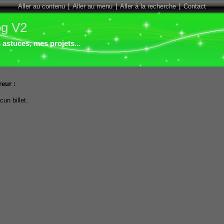
Aller au contenu
|
Aller au menu
|
Aller à la recherche
|
Contact
og V2
astuces, mes projets...
reur :
cun billet.