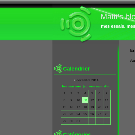
Mattt's bl
mes essais, mes 
Er
Au
Calendrier
«
décembre 2014
lun
mar
mer
jeu
ven
sam
dim
1
2
3
4
5
6
7
8
9
10
11
12
13
14
15
16
17
18
19
20
21
22
23
24
25
26
27
28
29
30
31
Catégories