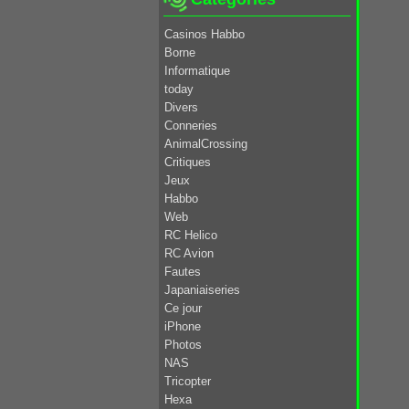
Casinos Habbo
Borne
Informatique
today
Divers
Conneries
AnimalCrossing
Critiques
Jeux
Habbo
Web
RC Helico
RC Avion
Fautes
Japaniaiseries
Ce jour
iPhone
Photos
NAS
Tricopter
Hexa