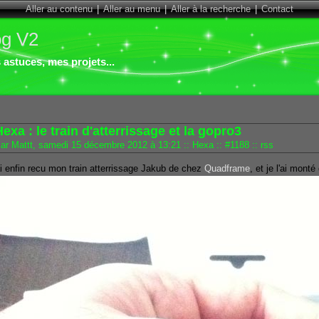
Aller au contenu
|
Aller au menu
|
Aller à la recherche
|
Contact
og V2
astuces, mes projets...
exa : le train d'atterrissage et la gopro3
ar Mattt, samedi 15 décembre 2012 à 13:21
::
Hexa
::
#1188
::
rss
ai enfin recu mon train atterrissage Jakub de chez
Quadframe
, et je l'ai monté