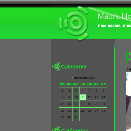
Mattt's bl
mes essais, mes 
H
P
Calendrier
J'
«
décembre 2014
lun
mar
mer
jeu
ven
sam
dim
1
2
3
4
5
6
7
8
9
10
11
12
13
14
15
16
17
18
19
20
21
22
23
24
25
26
27
28
29
30
31
Catégories