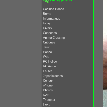
Casinos Habbo
Borne
Informatique
today
Divers
Conneries
AnimalCrossing
Critiques
Jeux
Habbo
Web
RC Helico
RC Avion
Fautes
Japaniaiseries
Ce jour
iPhone
Photos
NAS
Tricopter
Hexa