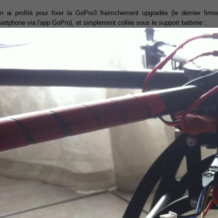
en ai profité pour fixer la GoPro3 fraimchement upgradée (le dernier firm
artphone via l'app GoPro), et simplement collée sous le support batterie :