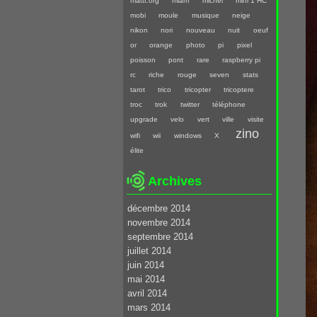
mattt.org
miam
michel
mini 1 HC
mobi
moule
musique
neige
nikon
nori
nouveau
nuit
oeuf
or
orange
photo
pi
pixel
poisson
pont
rare
raspberry pi
rc
riche
rouge
seven
stats
tarot
trico
tricopter
tricoptere
troc
trok
twitter
téléphone
upgrade
velo
vert
ville
visite
zino
wifi
wii
windows
X
élite
Archives
décembre 2014
novembre 2014
septembre 2014
juillet 2014
juin 2014
mai 2014
avril 2014
mars 2014