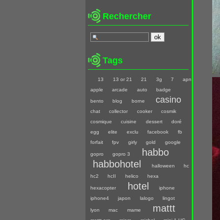
Rechercher
Tags
13
13 or 21
21
3g
7
apn
apple
arcade
auto
badge
casino
bento
blog
borne
chat
collector
cooker
cosmik
cosmique
cuisine
dessert
doré
egg
elite
exclu
facebook
fb
forfait
fpv
girly
gold
google
habbo
gopro
gopro 3
habbohotel
halloween
hc
hc2
hcII
helico
hexa
hotel
hexacopter
iphone
iphone4
japon
lalogo
lingot
mattt
lyon
mac
mame