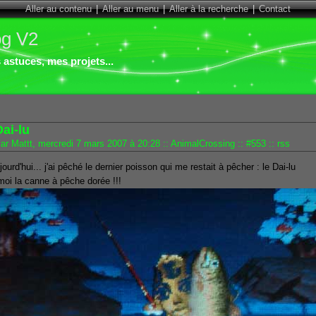
Aller au contenu
|
Aller au menu
|
Aller à la recherche
|
Contact
og V2
astuces, mes projets...
ai-lu
ar Mattt, mercredi 7 mars 2007 à 20:28
::
AnimalCrossing
::
#553
::
rss
ourd'hui... j'ai pêché le dernier poisson qui me restait à pêcher : le Dai-lu
moi la canne à pêche dorée !!!