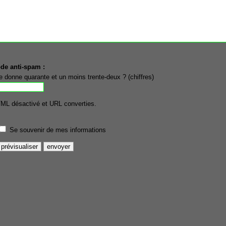
de anti-spam :
e donne quarante et un moins trente-deux ? (chiffres)
ML désactivé et URL converties.
Se souvenir de mes informations