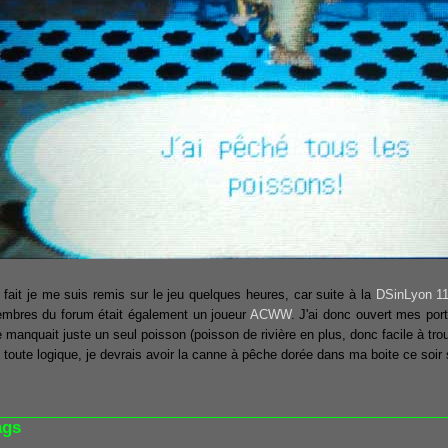
 fait je me suis remis sur le jeu quelques heures, car suite à la
DSinLyon 1
mbres du forum était également un joueur
ACWW
. J'ai donc ouvert mes port
 manquait juste un seul poisson (poisson de rivière en plus, donc facile à trou
 toute logique, je devrais avoir la canne à pêche dorée dans ma boite ce soir 
ags