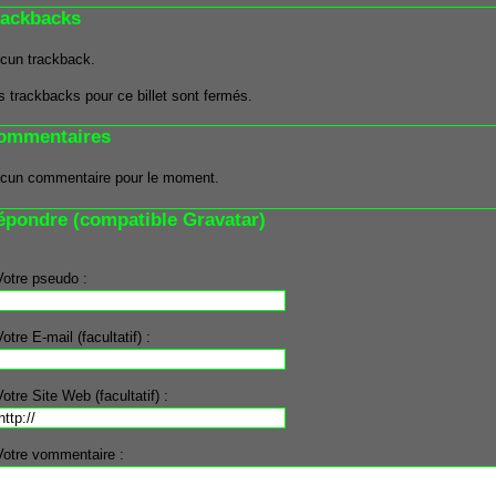
rackbacks
cun trackback.
s trackbacks pour ce billet sont fermés.
ommentaires
cun commentaire pour le moment.
épondre (compatible Gravatar)
Votre pseudo :
Votre E-mail (facultatif) :
Votre Site Web (facultatif) :
Votre vommentaire :