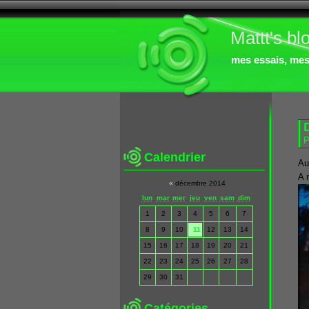
Mattt's bl
mes essais, mes 
D
P
Calendrier
Auj
A 
«
décembre 2014
lun
mar
mer
jeu
ven
sam
dim
1
2
3
4
5
6
7
8
9
10
11
12
13
14
15
16
17
18
19
20
21
22
23
24
25
26
27
28
29
30
31
Catégories