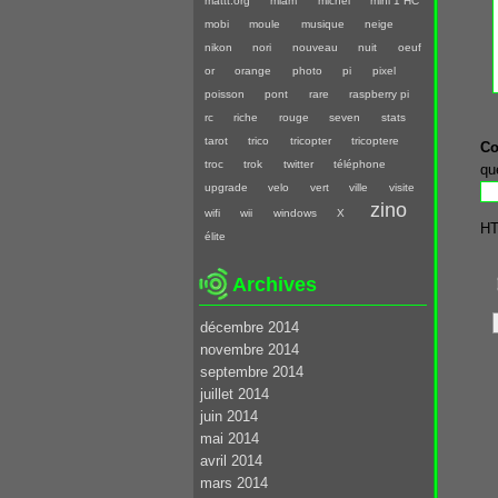
mattt.org
miam
michel
mini 1 HC
mobi
moule
musique
neige
nikon
nori
nouveau
nuit
oeuf
or
orange
photo
pi
pixel
poisson
pont
rare
raspberry pi
rc
riche
rouge
seven
stats
tarot
trico
tricopter
tricoptere
Co
troc
trok
twitter
téléphone
qu
upgrade
velo
vert
ville
visite
zino
wifi
wii
windows
X
HT
élite
Archives
décembre 2014
novembre 2014
septembre 2014
juillet 2014
juin 2014
mai 2014
avril 2014
mars 2014