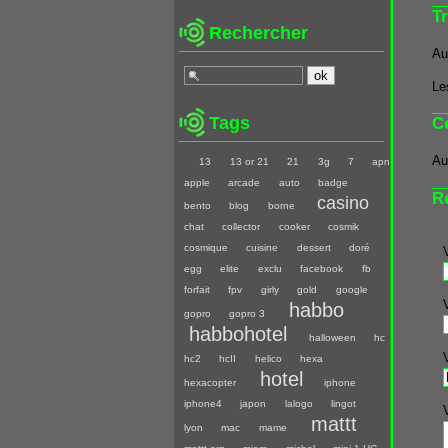
T
Rechercher
Au
Le
Tags
C
Au
13
13 or 21
21
3g
7
apn
apple
arcade
auto
badge
R
casino
bento
blog
borne
chat
collector
cooker
cosmik
cosmique
cuisine
dessert
doré
egg
elite
exclu
facebook
fb
forfait
fpv
girly
gold
google
habbo
gopro
gopro 3
habbohotel
halloween
hc
hc2
hcII
helico
hexa
hotel
hexacopter
iphone
iphone4
japon
lalogo
lingot
mattt
lyon
mac
mame