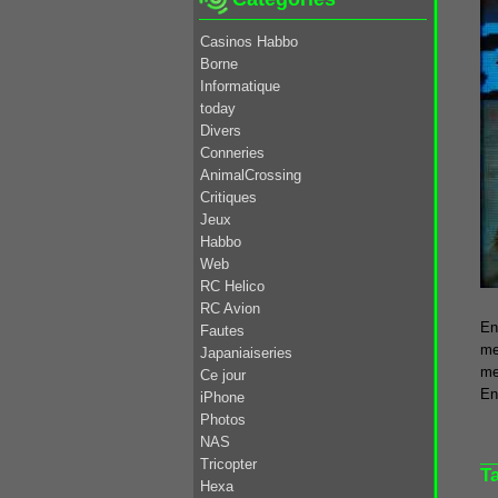
Casinos Habbo
Borne
Informatique
today
Divers
Conneries
AnimalCrossing
Critiques
Jeux
Habbo
Web
RC Helico
RC Avion
En
Fautes
me
Japaniaiseries
me
Ce jour
En
iPhone
Photos
NAS
Tricopter
T
Hexa