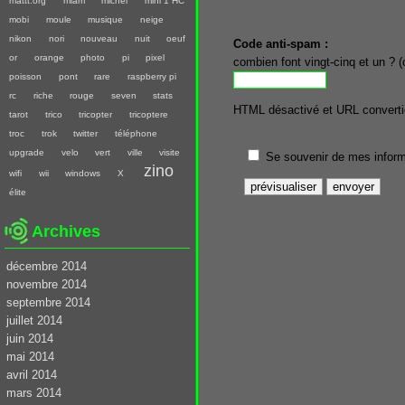
mattt.org
miam
michel
mini 1 HC
mobi
moule
musique
neige
nikon
nori
nouveau
nuit
oeuf
Code anti-spam :
or
orange
photo
pi
pixel
combien font vingt-cinq et un ? (c
poisson
pont
rare
raspberry pi
rc
riche
rouge
seven
stats
HTML désactivé et URL converti
tarot
trico
tricopter
tricoptere
troc
trok
twitter
téléphone
upgrade
velo
vert
ville
visite
Se souvenir de mes inform
zino
wifi
wii
windows
X
élite
Archives
décembre 2014
novembre 2014
septembre 2014
juillet 2014
juin 2014
mai 2014
avril 2014
mars 2014