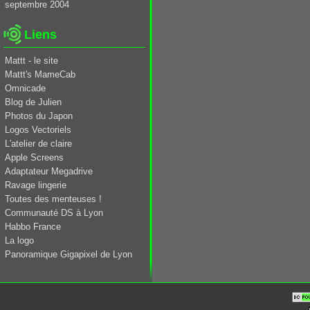
septembre 2004
Liens
Mattt - le site
Mattt's MameCab
Omnicade
Blog de Julien
Photos du Japon
Logos Vectoriels
L'atelier de claire
Apple Screens
Adaptateur Megadrive
Ravage lingerie
Toutes des menteuses !
Communauté DS à Lyon
Habbo France
La logo
Panoramique Gigapixel de Lyon