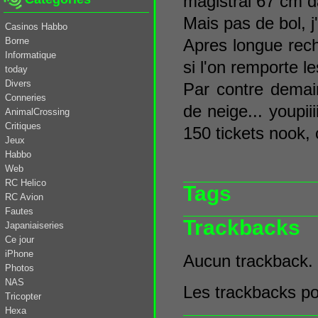
magistral 67 cm d
Mais pas de bol, j'
Casinos Habbo
Borne
Apres longue rech
Informatique
si l'on remporte 
today
Divers
Par contre demain
Conneries
de neige... youpiii
AnimalCrossing
Critiques
150 tickets nook, 
Jeux
Habbo
Web
RC Helico
Tags
RC Avion
Fautes
Trackbacks
Japaniaiseries
Ce jour
iPhone
Aucun trackback.
Photos
NAS
Les trackbacks pou
Tricopter
Hexa