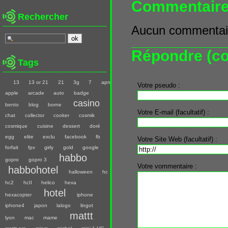
Commentair
Rechercher
Aucun commentair
Répondre (co
Tags
13
13 or 21
21
3g
7
apn
Votre pseudo :
apple
arcade
auto
badge
casino
bento
blog
borne
Votre E-mail (facultatif) :
chat
collector
cooker
cosmik
cosmique
cuisine
dessert
doré
egg
elite
exclu
facebook
fb
Votre Site Web (facultatif) :
forfait
fpv
girly
gold
google
habbo
gopro
gopro 3
Votre vommentaire :
habbohotel
halloween
hc
hc2
hcII
helico
hexa
hotel
hexacopter
iphone
iphone4
japon
lalogo
lingot
mattt
lyon
mac
mame