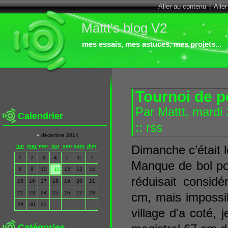
Aller au contenu
|
Alle
Mattt's blog V2
mes essais, mes astuces, mes projets...
Tournoi de p
Par Mattt, mard
Calendrier
::
rss
«
décembre 2014
lun
mar
mer
jeu
ven
sam
dim
Dimanche c’était l
1
2
3
4
5
6
7
Manque de bol po
8
9
10
11
12
13
14
réduisait consid
15
16
17
18
19
20
21
22
23
24
25
26
27
28
cm, mais impossib
29
30
31
village d'a coté, 
Catégories