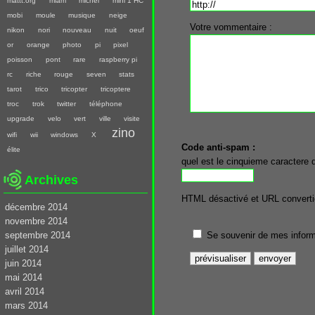
mattt.org
miam
michel
mini 1 HC
mobi
moule
musique
neige
Votre vommentaire :
nikon
nori
nouveau
nuit
oeuf
or
orange
photo
pi
pixel
poisson
pont
rare
raspberry pi
rc
riche
rouge
seven
stats
tarot
trico
tricopter
tricoptere
troc
trok
twitter
téléphone
upgrade
velo
vert
ville
visite
zino
wifi
wii
windows
X
Code anti-spam :
élite
quel est le cinquieme caractere 
Archives
HTML désactivé et URL converti
décembre 2014
novembre 2014
septembre 2014
Se souvenir de mes inform
juillet 2014
juin 2014
mai 2014
avril 2014
mars 2014