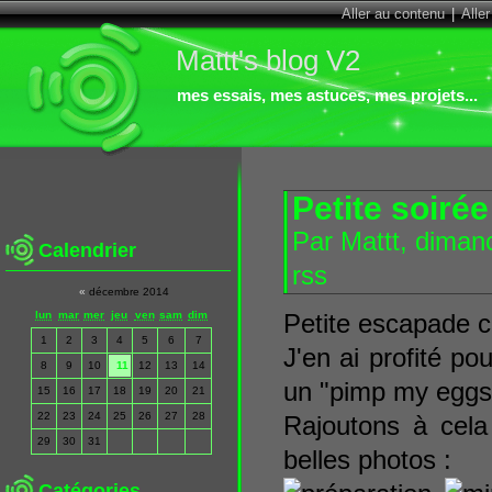
Aller au contenu
|
Alle
Mattt's blog V2
mes essais, mes astuces, mes projets...
Petite soiré
Par Mattt, dima
Calendrier
rss
«
décembre 2014
lun
mar
mer
jeu
ven
sam
dim
Petite escapade c
1
2
3
4
5
6
7
J'en ai profité po
8
9
10
11
12
13
14
un "pimp my eggs" 
15
16
17
18
19
20
21
22
23
24
25
26
27
28
Rajoutons à cela
29
30
31
belles photos :
Catégories