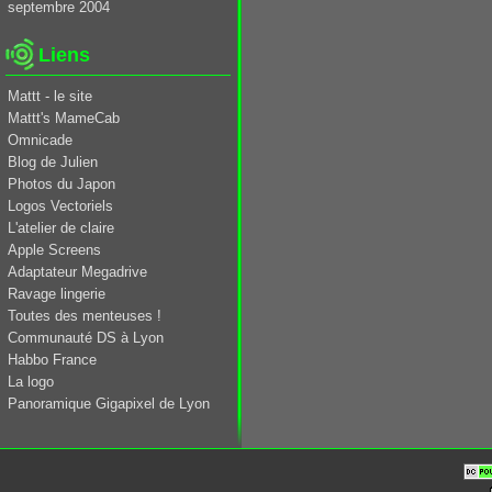
septembre 2004
Liens
Mattt - le site
Mattt's MameCab
Omnicade
Blog de Julien
Photos du Japon
Logos Vectoriels
L'atelier de claire
Apple Screens
Adaptateur Megadrive
Ravage lingerie
Toutes des menteuses !
Communauté DS à Lyon
Habbo France
La logo
Panoramique Gigapixel de Lyon