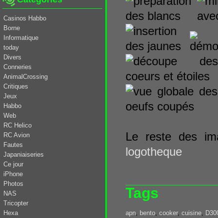
Casinos Habbo
Borne
Informatique
today
Divers
Conneries
AnimalCrossing
Critiques
Jeux
Habbo
Web
RC Helico
Le reste des i
RC Avion
Fautes
logotheque
Japaniaiseries
Ce jour
iPhone
Photos
Tags
NAS
Tricopter
Hexa
apn
,
bento
,
cooker
,
cuisine
,
D30