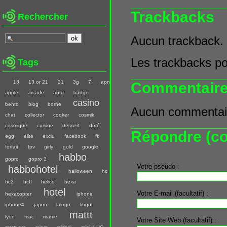
Trackbacks
Rechercher
Aucun trackback.
Les trackbacks pou
Tags
13
13 or 21
21
3g
7
apn
Commentair
apple
arcade
auto
badge
casino
bento
blog
borne
Aucun commentair
chat
collector
cooker
cosmik
cosmique
cuisine
dessert
doré
Répondre (co
egg
elite
exclu
facebook
fb
forfait
fpv
girly
gold
google
habbo
gopro
gopro 3
Votre pseudo :
habbohotel
halloween
hc
hc2
hcII
helico
hexa
hotel
Votre E-mail (facultatif) :
hexacopter
iphone
iphone4
japon
lalogo
lingot
mattt
lyon
mac
mame
Votre Site Web (facultatif) :