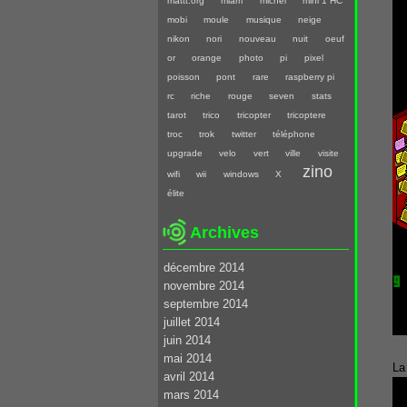
mattt.org
miam
michel
mini 1 HC
mobi
moule
musique
neige
nikon
nori
nouveau
nuit
oeuf
or
orange
photo
pi
pixel
poisson
pont
rare
raspberry pi
rc
riche
rouge
seven
stats
tarot
trico
tricopter
tricoptere
troc
trok
twitter
téléphone
upgrade
velo
vert
ville
visite
zino
wifi
wii
windows
X
élite
Archives
décembre 2014
novembre 2014
septembre 2014
juillet 2014
juin 2014
mai 2014
La
avril 2014
mars 2014