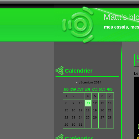
Mattt's bl
mes essais, mes 
P
Calendrier
Le
«
décembre 2014
lun
mar
mer
jeu
ven
sam
dim
1
2
3
4
5
6
7
8
9
10
11
12
13
14
15
16
17
18
19
20
21
22
23
24
25
26
27
28
29
30
31
Catégories