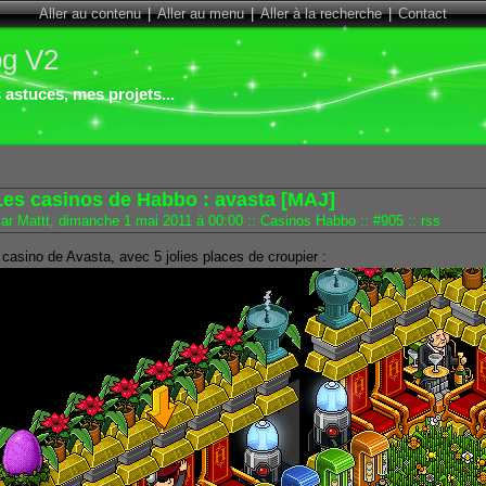
Aller au contenu
|
Aller au menu
|
Aller à la recherche
|
Contact
og V2
astuces, mes projets...
Les casinos de Habbo : avasta [MAJ]
ar Mattt, dimanche 1 mai 2011 à 00:00
::
Casinos Habbo
::
#905
::
rss
 casino de Avasta, avec 5 jolies places de croupier :