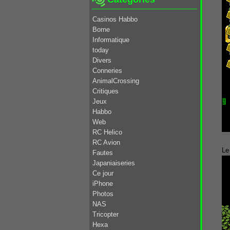
Casinos Habbo
Borne
Informatique
today
Divers
Conneries
AnimalCrossing
Critiques
Jeux
Habbo
Web
RC Helico
RC Avion
Le
Fautes
Japaniaiseries
Ce jour
iPhone
Photos
NAS
Tricopter
Hexa