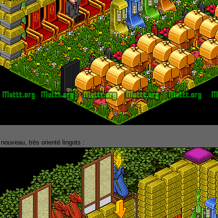
 nouveau, très orienté lingots :