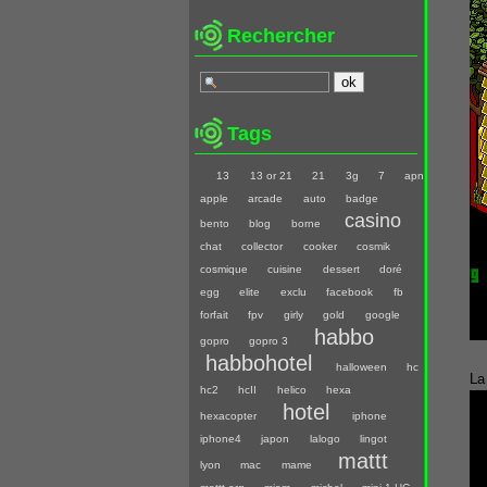
Rechercher
Tags
13
13 or 21
21
3g
7
apn
apple
arcade
auto
badge
casino
bento
blog
borne
chat
collector
cooker
cosmik
cosmique
cuisine
dessert
doré
egg
elite
exclu
facebook
fb
forfait
fpv
girly
gold
google
habbo
gopro
gopro 3
habbohotel
halloween
hc
La
hc2
hcII
helico
hexa
hotel
hexacopter
iphone
iphone4
japon
lalogo
lingot
mattt
lyon
mac
mame