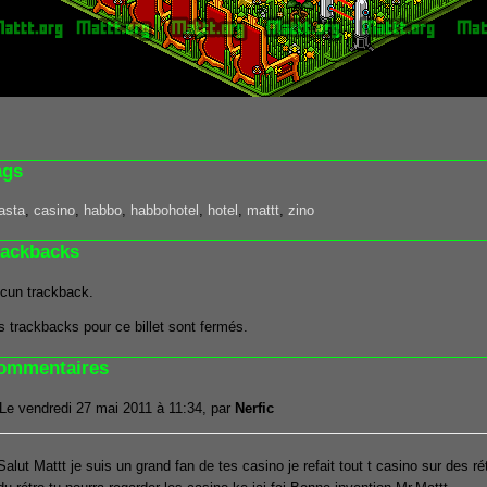
ags
asta
,
casino
,
habbo
,
habbohotel
,
hotel
,
mattt
,
zino
rackbacks
cun trackback.
s trackbacks pour ce billet sont fermés.
ommentaires
Le vendredi 27 mai 2011 à 11:34, par
Nerfic
Salut Mattt je suis un grand fan de tes casino je refait tout t casino sur des rét