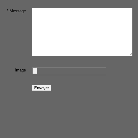
* Message
Image