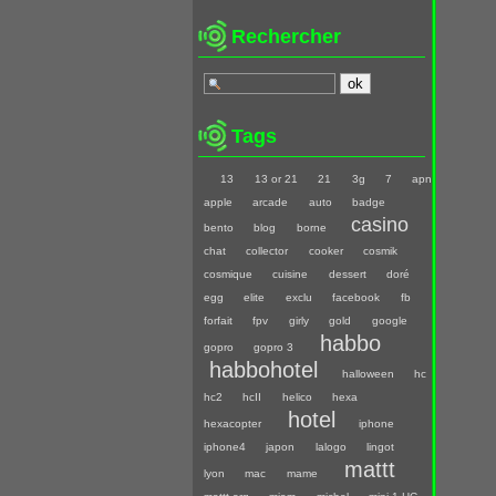
Rechercher
Tags
13
13 or 21
21
3g
7
apn
apple
arcade
auto
badge
casino
bento
blog
borne
chat
collector
cooker
cosmik
cosmique
cuisine
dessert
doré
egg
elite
exclu
facebook
fb
forfait
fpv
girly
gold
google
habbo
gopro
gopro 3
habbohotel
halloween
hc
hc2
hcII
helico
hexa
hotel
hexacopter
iphone
iphone4
japon
lalogo
lingot
mattt
lyon
mac
mame