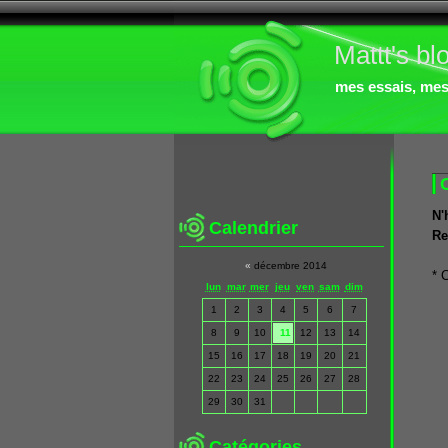
Mattt's bl
mes essais, mes 
N'
Calendrier
Re
«
décembre 2014
* 
lun
mar
mer
jeu
ven
sam
dim
1
2
3
4
5
6
7
8
9
10
11
12
13
14
15
16
17
18
19
20
21
22
23
24
25
26
27
28
29
30
31
Catégories