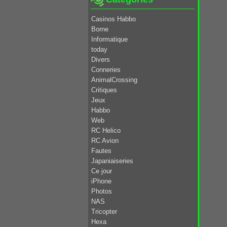
Casinos Habbo
Borne
Informatique
today
Divers
Conneries
AnimalCrossing
Critiques
Jeux
Habbo
Web
RC Helico
RC Avion
Fautes
Japaniaiseries
Ce jour
iPhone
Photos
NAS
Tricopter
Hexa