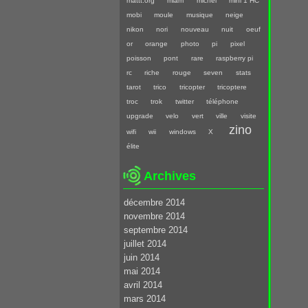
mattt.org
miam
michel
mini 1 HC
mobi
moule
musique
neige
nikon
nori
nouveau
nuit
oeuf
or
orange
photo
pi
pixel
poisson
pont
rare
raspberry pi
rc
riche
rouge
seven
stats
tarot
trico
tricopter
tricoptere
troc
trok
twitter
téléphone
upgrade
velo
vert
ville
visite
zino
wifi
wii
windows
X
élite
Archives
décembre 2014
novembre 2014
septembre 2014
juillet 2014
juin 2014
mai 2014
avril 2014
mars 2014