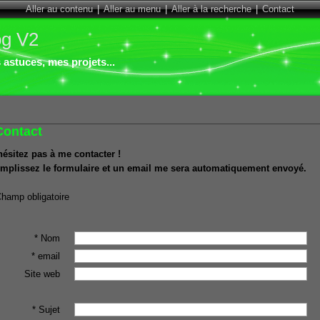
Aller au contenu
|
Aller au menu
|
Aller à la recherche
|
Contact
og V2
astuces, mes projets...
Contact
hésitez pas à me contacter !
mplissez le formulaire et un email me sera automatiquement envoyé.
Champ obligatoire
* Nom
* email
Site web
* Sujet